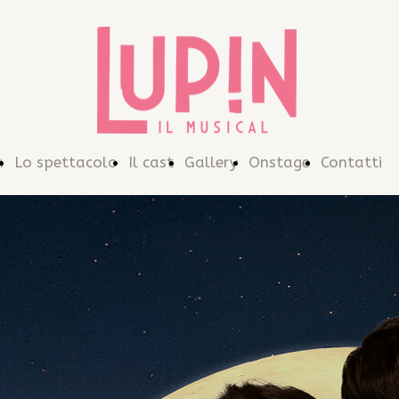
n
Lo spettacolo
Il cast
Gallery
Onstage
Contatti