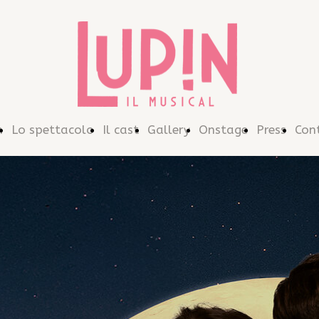
n
Lo spettacolo
Il cast
Gallery
Onstage
Press
Con